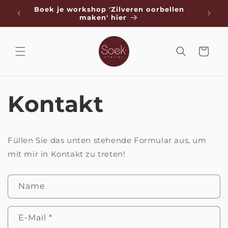
Direkt
de
Boek je workshop 'Zilveren oorbellen
zum
Koste
maken' hier
Inhalt
Warenkorb
Kontakt
Füllen Sie das unten stehende Formular aus, um
mit mir in Kontakt zu treten!
K
Name
o
n
E-Mail
*
t