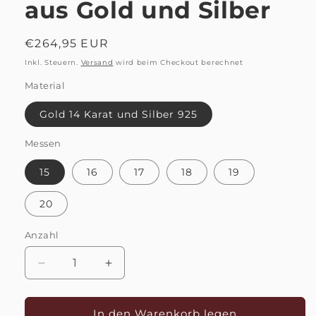
aus Gold und Silber
Normaler
€264,95 EUR
Preis
Inkl. Steuern.
Versand
wird beim Checkout berechnet
Material
Gold 14 Karat und Silber 925
Messen
15
16
17
18
19
20
Anzahl
Anzahl
Verringere
Erhöhe
die
die
Menge
Menge
für
für
In den Warenkorb legen