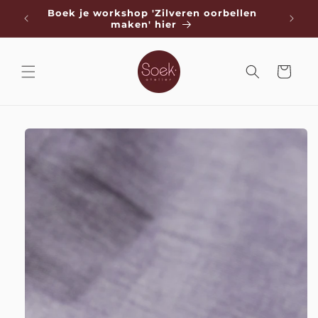
Direkt
de
Boek je workshop 'Zilveren oorbellen
zum
Koste
maken' hier
Inhalt
Warenkorb
duktinformationen
ingen