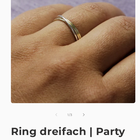
von
1
/
3
Ring dreifach | Party