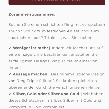
Ring
Ring
dreifach
dreifach
Zusammen zusammen.
|
|
Party
Party
Suchen Sie einen schlichten Ring mit verspieltem
aus
aus
Gold
Gold
Touch? Schick zum festlichen Anlass, cool zum
und
und
sportlichen Look? Triple ist, was Sie suchen!
Silber
Silber
✓ Weniger ist mehr |
Indem wir Macher uns auf
eine einzige Linie beschränken, entstehen die
auffälligsten Designs. Ring Triple ist einer von
ihnen!
✓ Aussage machen |
Das minimalistische Design
von Ring Triple fällt
auf. Sie laufen spielerisch
übereinander durch die verschlungenen Ringe.
✓ Silber, Gold oder Silber und Gold |
Wir haben
dieses Schätzchen in Silber, Silber mit Gold und
komplett in Gold kombiniert.