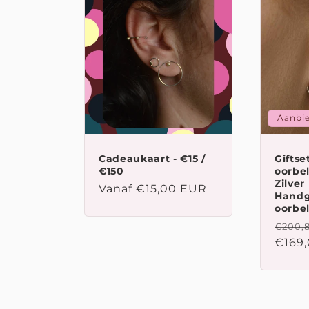
e
c
t
Aanbi
i
Cadeaukaart - €15 /
Giftset
e
€150
oorbel
Zilver 
Normale
Vanaf €15,00 EUR
Hand
:
prijs
oorbe
Norm
€200,
prijs
€169