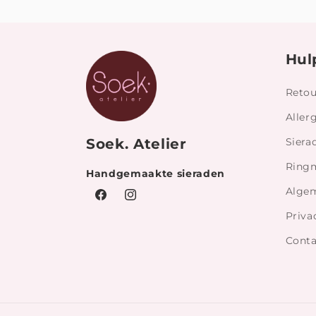
Hul
Retou
Aller
Soek. Atelier
Siera
Ringm
Handgemaakte sieraden
Alge
Facebook
Instagram
Priva
Conta