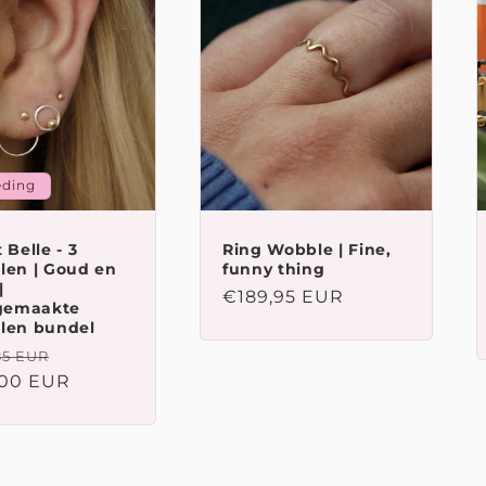
eding
 Belle - 3
Ring Wobble | Fine,
len | Goud en
funny thing
|
Normale
€189,95 EUR
gemaakte
prijs
llen bundel
ale
Aanbiedingsprijs
85 EUR
,00 EUR