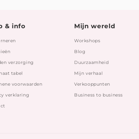
p & info
Mijn wereld
rneren
Workshops
gieën
Blog
den verzorging
Duurzaamheid
aat tabel
Mijn verhaal
mene voorwaarden
Verkooppunten
cy verklaring
Business to business
ct