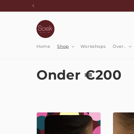
Meteen
naar de
content
Home
Shop
Workshops
Over..
C
Onder €200
o
l
l