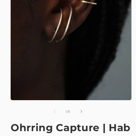
von
1
/
5
Ohrring Capture | Hab