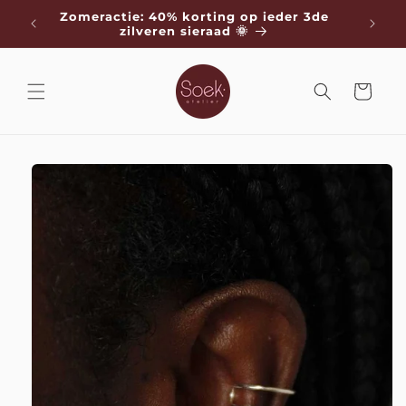
Direkt
Zomeractie: 40% korting op ieder 3de
Boe
zum
zilveren sieraad 🌞
Inhalt
Warenkorb
duktinformationen
ingen