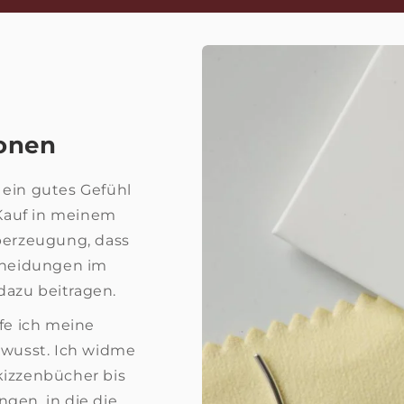
onen
e ein gutes Gefühl
Kauf in meinem
Überzeugung, dass
cheidungen im
 dazu beitragen.
ffe ich meine
ewusst. Ich widme
kizzenbücher bis
gen, in die die