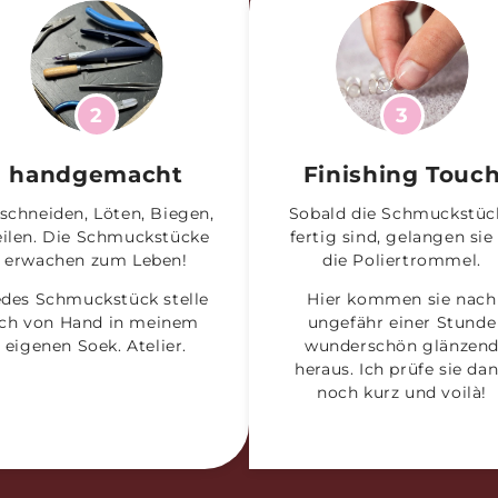
2
3
handgemacht
Finishing Touc
schneiden, Löten, Biegen,
Sobald die Schmuckstüc
eilen. Die Schmuckstücke
fertig sind, gelangen sie 
erwachen zum Leben!
die Poliertrommel.
edes Schmuckstück stelle
Hier kommen sie nach
ich von Hand in meinem
ungefähr einer Stunde
eigenen Soek. Atelier.
wunderschön glänzen
heraus. Ich prüfe sie da
noch kurz und voilà!