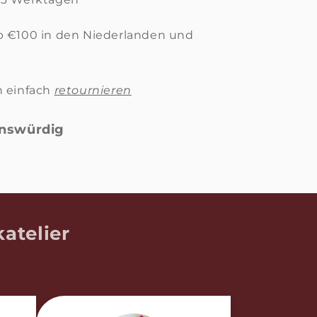
b €100 in den Niederlanden und
n einfach
retournieren
enswürdig
atelier