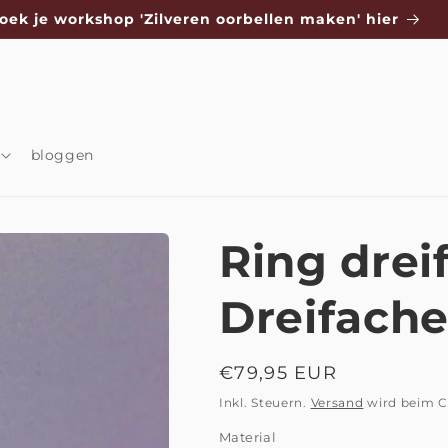
oek je workshop 'Zilveren oorbellen maken' hier
bloggen
Ring drei
Dreifache
Normaler
€79,95 EUR
Preis
Inkl. Steuern.
Versand
wird beim C
Material