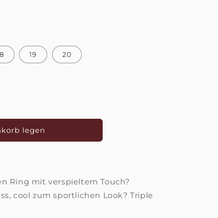
18
19
20
nkorb legen
en Ring mit verspieltem Touch?
ss, cool zum sportlichen Look? Triple