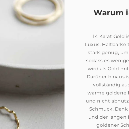
Warum ic
14 Karat Gold 
Luxus, Haltbarkei
stark genug, um
sodass es weniger
wird als Gold mi
Darüber hinaus i
vollständig au
warme goldene F
und nicht abnutz
Schmuck. Dank 
und der langen L
goldener Sch