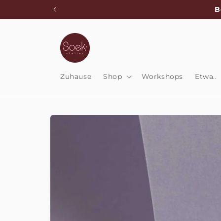
Direkt
B
zum
Inhalt
Zuhause
Shop
Workshops
Etwa..
Zu
Produktinformationen
springen