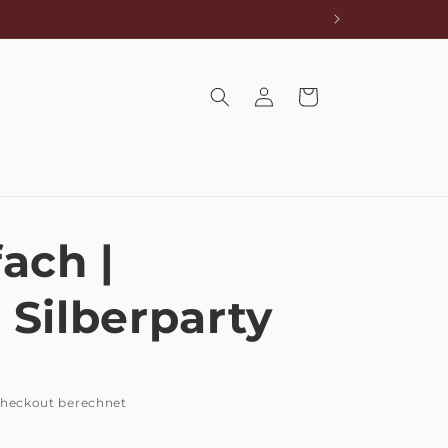
Einloggen
Warenkorb
fach |
 Silberparty
heckout berechnet