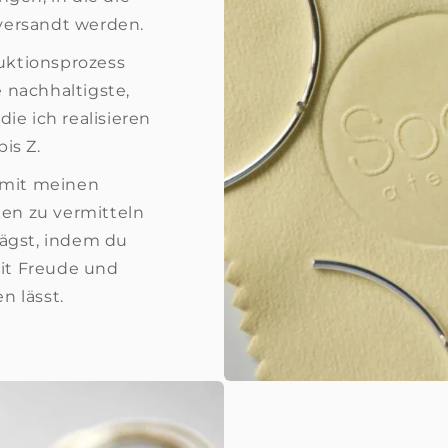
versandt werden.
uktionsprozess
e nachhaltigste,
ie ich realisieren
bis Z.
n mit meinen
n zu vermitteln
rägst, indem du
t Freude und
n lässt.