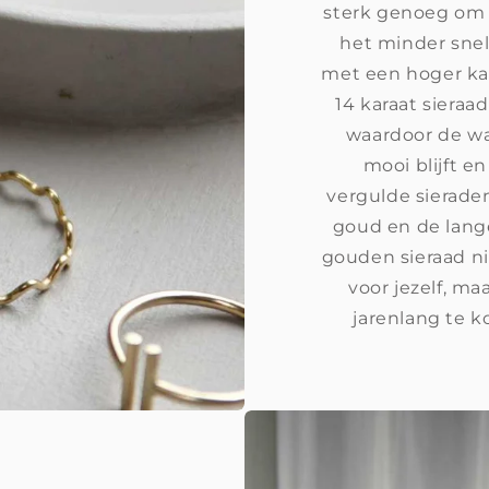
sterk genoeg om 
het minder snel
met een hoger ka
14 karaat sieraa
waardoor de wa
mooi blijft en
vergulde sierade
goud en de lange
gouden sieraad ni
voor jezelf, ma
jarenlang te k