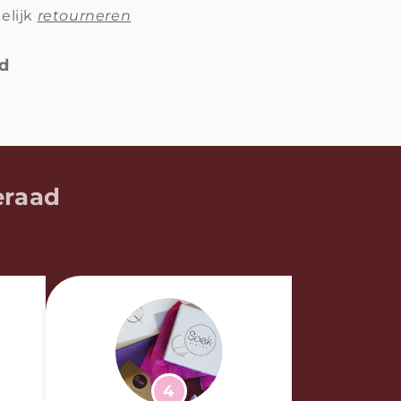
elijk
retourneren
wd
eraad
4