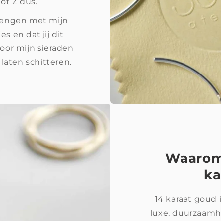
tot Z dus.
brengen met mijn
 en dat jij dit
oor mijn sieraden
 laten schitteren.
Waarom 
ka
14 karaat goud 
luxe, duurzaamhe