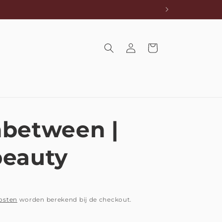
Inloggen
Winkelwagen
nbetween |
beauty
osten
worden berekend bij de checkout.