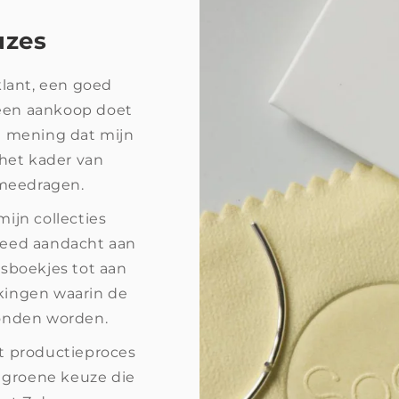
uzes
klant, een goed
 een aankoop doet
an mening dat mijn
 het kader van
 meedragen.
 mijn collecties
teed aandacht aan
tsboekjes tot aan
kingen waarin de
zonden worden.
het productieproces
, groene keuze die