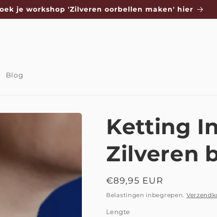
oek je workshop 'Zilveren oorbellen maken' hier
Blog
Ketting I
Zilveren 
Normale
€89,95 EUR
prijs
Belastingen inbegrepen.
Verzendk
Lengte