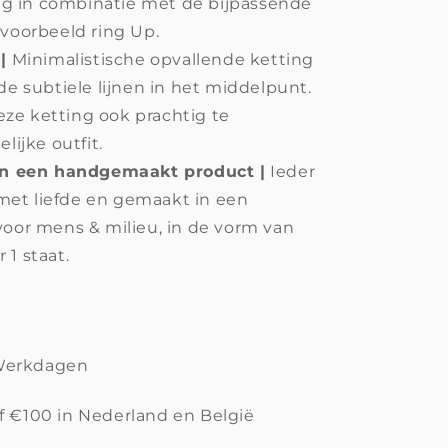
ig in combinatie met de bijpassende
voorbeeld ring Up.
|
Minimalistische opvallende ketting
e subtiele lijnen in het middelpunt.
eze ketting ook prachtig te
ijke outfit.
an een handgemaakt product |
I
eder
 met liefde en gemaakt in een
oor mens & milieu, in de vorm van
1 staat.
 Werkdagen
f €100 in Nederland en België