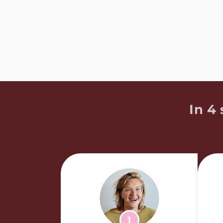
I
n 4 
1