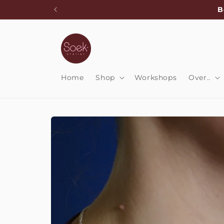
Meteen
B
naar de
content
Home
Shop
Workshops
Over..
Ga direct naar
productinformatie