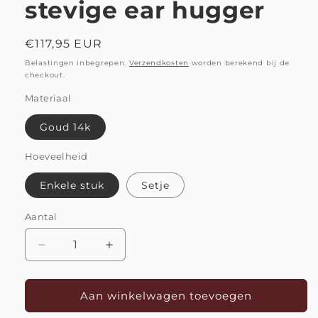
stevige ear hugger
Normale
€117,95 EUR
prijs
Belastingen inbegrepen.
Verzendkosten
worden berekend bij de
checkout.
Materiaal
Goud 14k
Hoeveelheid
Enkele stuk
Setje
Aantal
Aantal
Aantal
Aantal
verlagen
verhogen
voor
voor
Oorbel
Oorbel
Aan winkelwagen toevoegen
Archi
Archi