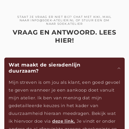
STAAT JE VRAAG ER NIET BIJ? CHAT MET KIKI, MAIL
NAAR INFO@SOEK-ATELIER.NL OF STUUR EEN DM
NAAR SOEK.ATELIER
VRAAG EN ANTWOORD. LEES
HIER!
Wat maakt de sieradenlijn
duurzaam?
Mijn streven is om jou als klant, een goed gevoel
te geven wanneer je een aankoop doet vanuit
mijn atelier. Ik ben van mening dat mijn
gedetailleerde keuzes in het kader van
duurzaamheid hieraan meedragen. Bekijk wat
ik hiervoor doe via
deze link.
Je vindt er onder
andere de al afgevinkte groene checkpoints en