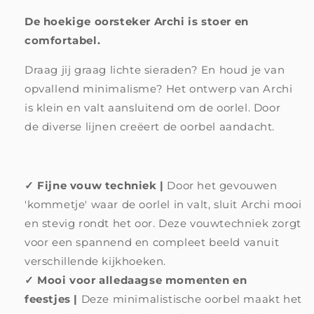
|
|
De hoekige oorsteker Archi is stoer en
De
De
stevige
stevige
comfortabel.
ear
ear
hugger
hugger
Draag jij graag lichte sieraden? En houd je van
opvallend minimalisme? Het ontwerp van Archi
is klein en valt aansluitend om de oorlel. Door
de diverse lijnen creëert de oorbel aandacht.
✓ Fijne vouw techniek |
Door het gevouwen
'kommetje' waar de oorlel in valt, sluit Archi mooi
en stevig rondt het oor. Deze vouwtechniek zorgt
voor een spannend en compleet beeld vanuit
verschillende kijkhoeken.
✓ Mooi voor alledaagse momenten en
feestjes |
Deze minimalistische oorbel maakt het