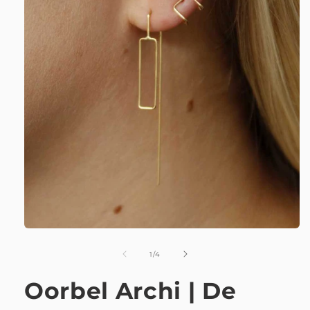
van
1
/
4
Oorbel Archi | De