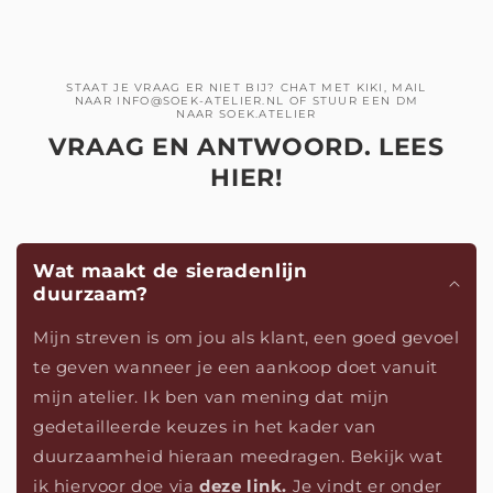
STAAT JE VRAAG ER NIET BIJ? CHAT MET KIKI, MAIL
NAAR INFO@SOEK-ATELIER.NL OF STUUR EEN DM
NAAR SOEK.ATELIER
VRAAG EN ANTWOORD. LEES
HIER!
Wat maakt de sieradenlijn
duurzaam?
Mijn streven is om jou als klant, een goed gevoel
te geven wanneer je een aankoop doet vanuit
mijn atelier. Ik ben van mening dat mijn
gedetailleerde keuzes in het kader van
duurzaamheid hieraan meedragen. Bekijk wat
ik hiervoor doe via
deze link.
Je vindt er onder