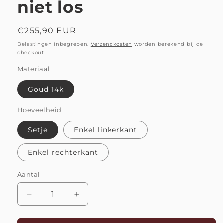
niet los
Normale
€255,90 EUR
prijs
Belastingen inbegrepen.
Verzendkosten
worden berekend bij de
checkout.
Materiaal
Goud 14k
Hoeveelheid
Setje
Enkel linkerkant
Enkel rechterkant
Aantal
Aantal
Aantal
Aantal
verlagen
verhogen
voor
voor