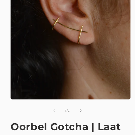
van
1
/
2
Oorbel Gotcha | Laat