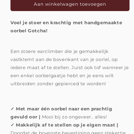
Oorbel
Oorbel
Aan winkelwagen toevoegen
Gotcha
Gotcha
|
|
Voel je stoer en krachtig met handgemaakte
Laat
Laat
niet
niet
oorbel Gotcha!
los
los
Een stoere earclimber die je gemakkelijk
vastklemt aan de bovenkant van je oorlel, op
iedere maat af te stellen. Juist ook tof wanneer je
een enkel oorbelgaatje hebt en je eens wilt
uitbreiden zonder gepierced te worden!
✓ Met maar één oorbel naar een prachtig
gevuld oor |
Mooi bij zo ongeveer.. alles!
✓ Makkelijk af te stellen op je eigen maat |
Doordat de bovenste bevestiging geen stekertje